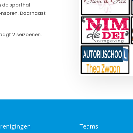
n de sporthal
ponsoren. Daarnaast
aagt 2 seizoenen.
renigingen
Teams