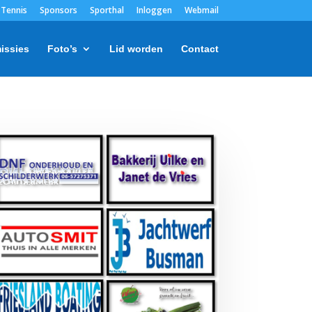
Tennis
Sponsors
Sporthal
Inloggen
Webmail
issies
Foto’s
Lid worden
Contact