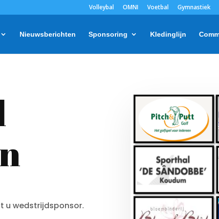
Volleybal
OMNI
Voetbal
Gymnastiek
Nieuwsberichten
Sponsoring
Kledinglijn
Comm
d
en
t u wedstrijdsponsor.