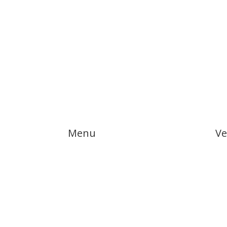
Menu
Ve
Lid worden
Voe
Missie en Visie
Vol
Informatie
Ten
Contact
Gym