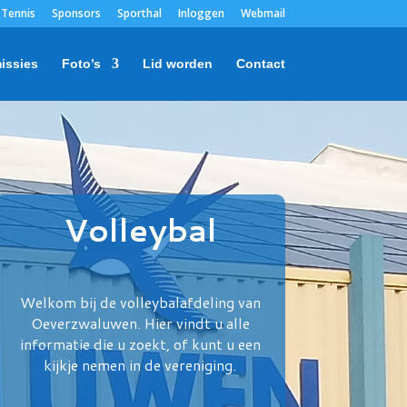
Tennis
Sponsors
Sporthal
Inloggen
Webmail
issies
Foto’s
Lid worden
Contact
Volleybal
Welkom bij de volleybalafdeling van
Oeverzwaluwen. Hier vindt u alle
informatie die u zoekt, of kunt u een
kijkje nemen in de vereniging.