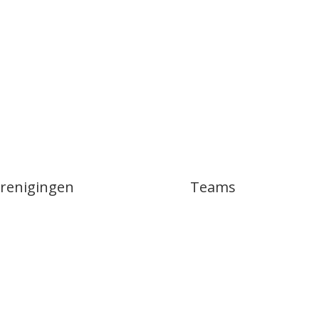
renigingen
Teams
tbal
Dames 1
leybal
Dames 2
nis
Dames 3
nastiek
Dames Recreatie
Heren 1
Heren 2
Meisjes A1