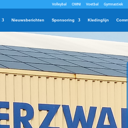
Volleybal
OMNI
Voetbal
Gymnastiek
Nieuwsberichten
Sponsoring
Kledinglijn
Comm